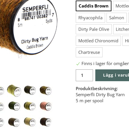
Caddis Brown
Mottle
Rhyacophila
Salmon
Dirty Pale Olive
Litche
Mottled Chironomid
H
Chartreuse
Finns i lager för omgåe
Lägg i var
Produktbeskrivning:
Semperfli Dirty Bug Yarn
5 m per spool