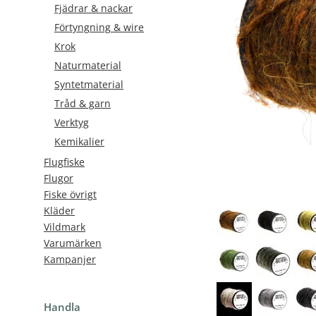
Fjädrar & nackar
Förtyngning & wire
Krok
Naturmaterial
Syntetmaterial
Tråd & garn
Verktyg
Kemikalier
Flugfiske
Flugor
Fiske övrigt
Kläder
Vildmark
Varumärken
Kampanjer
Handla