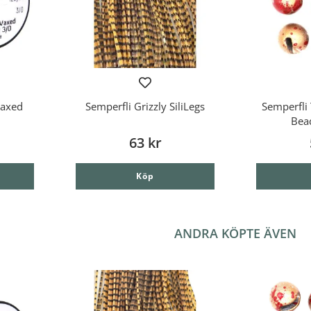
Waxed
Semperfli Grizzly SiliLegs
Semperfli 
Bea
63 kr
Köp
ANDRA KÖPTE ÄVEN