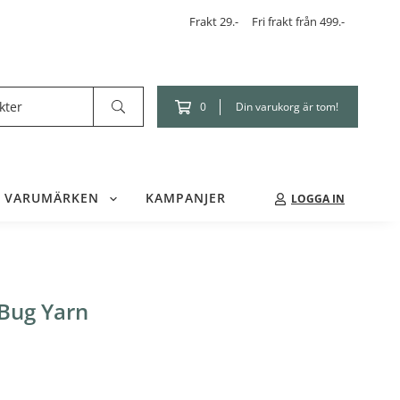
Frakt 29.-
Fri frakt från 499.-
Din varukorg är tom!
0
VARUMÄRKEN
KAMPANJER
LOGGA IN
 Bug Yarn