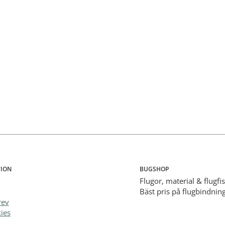
ION
BUGSHOP
Flugor, material & flugfi
Bäst pris på flugbindning
rev
ies