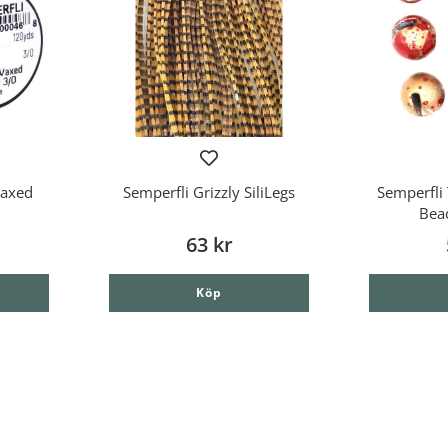
Waxed
Semperfli Grizzly SiliLegs
Semperfli 
Bea
63 kr
Köp