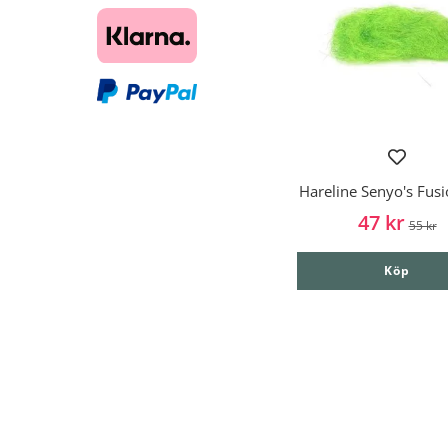
Hareline Senyo's Fus
47 kr
55 kr
Köp