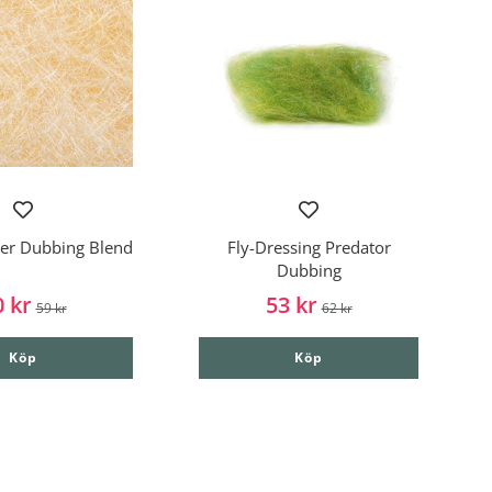
ter Dubbing Blend
Fly-Dressing Predator
Dubbing
0 kr
53 kr
59 kr
62 kr
Köp
Köp