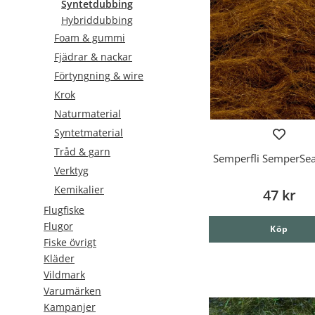
Syntetdubbing
Hybriddubbing
Foam & gummi
Fjädrar & nackar
Förtyngning & wire
Krok
Naturmaterial
Syntetmaterial
Tråd & garn
Semperfli SemperSea
Verktyg
Kemikalier
47 kr
Flugfiske
Flugor
Köp
Fiske övrigt
Kläder
Vildmark
Varumärken
Kampanjer