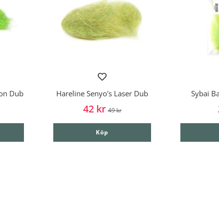
ion Dub
Hareline Senyo's Laser Dub
Sybai Ba
42 kr
49 kr
Köp