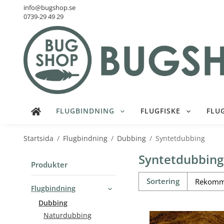
info@bugshop.se
0739-29 49 29
FLUGBINDNING
FLUGFISKE
FLU
Startsida
/
Flugbindning
/
Dubbing
/
Syntetdubbing
Syntetdubbing
Produkter
Sortering
Flugbindning
Dubbing
Naturdubbing