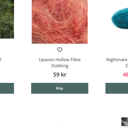
l
Upavon Hollow Fibre
Nightmare 
Dubbing
D
59 kr
4
Köp