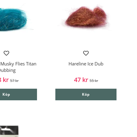
Musky Flies Titan
Hareline Ice Dub
ubbing
8 kr
47 kr
57 kr
55 kr
Köp
Köp