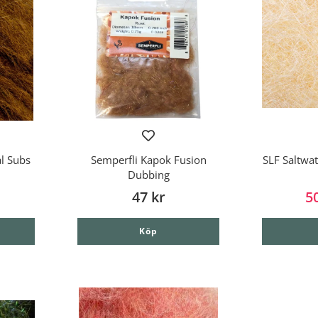
l Subs
Semperfli Kapok Fusion
SLF Saltwa
Dubbing
47 kr
5
Köp