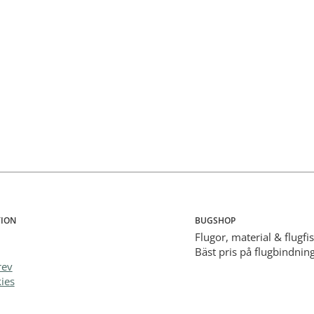
ION
BUGSHOP
Flugor, material & flugfi
Bäst pris på flugbindning
rev
ies