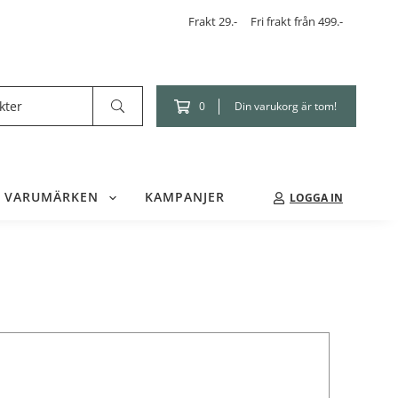
Frakt 29.-
Fri frakt från 499.-
Din varukorg är tom!
0
VARUMÄRKEN
KAMPANJER
LOGGA IN