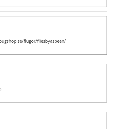
//bugshop.se/flugor/fliesbyaspeen/
a.