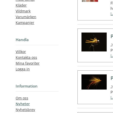
F
Kläder
h
Vildmark
Varumärken
Kampanjer
Handla
2
P
Villkor
Kontakta oss
Mina favoriter
Logga in
P
Information
2
P
Om oss
Nyheter
Nyhetsbrev