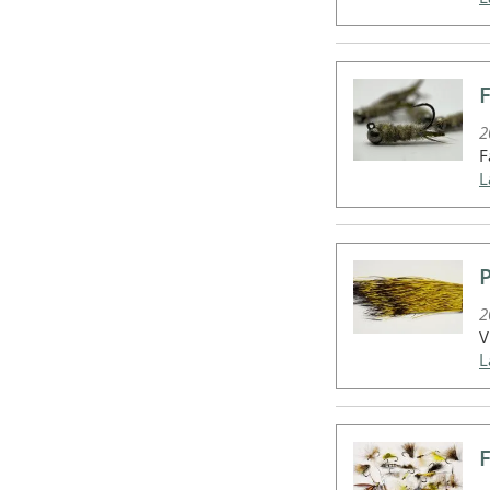
2
F
2
V