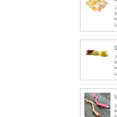
2
S
h
2
V
h
2
P
h