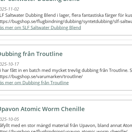
025-11-02
LF Saltwater Dubbing Blend i lager, flera fantastiska färger för ku
ttps://bugshop.se/flugbindning/dubbing/syntetdubbing/slf-saltw
Läs mer om SLF Saltwater Dubbing Blend
Dubbing från Troutline
025-10-17
i har fått in en batch med mycket trevlig dubbing från Troutline. 
ttps://bugshop.se/varumarken/troutline/
Läs mer om Dubbing från Troutline
Upavon Atomic Worm Chenille
025-10-05
åfyllt med en stor mängd material från Upavon, bland annat Ato
ttps://bugshop.se/flugbindning/upavon-atomic-worm-chenille/