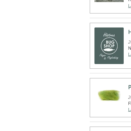
2
N
2
F