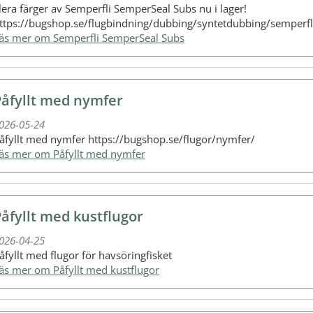
lera färger av Semperfli SemperSeal Subs nu i lager!
ttps://bugshop.se/flugbindning/dubbing/syntetdubbing/semperfl
Läs mer om Semperfli SemperSeal Subs
Påfyllt med nymfer
026-05-24
åfyllt med nymfer https://bugshop.se/flugor/nymfer/
Läs mer om Påfyllt med nymfer
åfyllt med kustflugor
026-04-25
åfyllt med flugor för havsöringfisket
Läs mer om Påfyllt med kustflugor