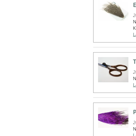
E
2
N
K
2
N
P
2
N