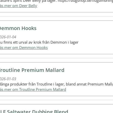
ature's Spirit Deer Belly på lager. https://bugshop.se/flugbindnin
Läs mer om Deer Belly
Demmon Hooks
026-01-04
u finns ett urval av krok från Demmon i lager
Läs mer om Demmon Hooks
Troutline Premium Mallard
026-01-03
ånga produkter från Troutline i lager, bland annat Premium Mall
Läs mer om Troutline Premium Mallard
SLF Saltwater Dubbing Blend