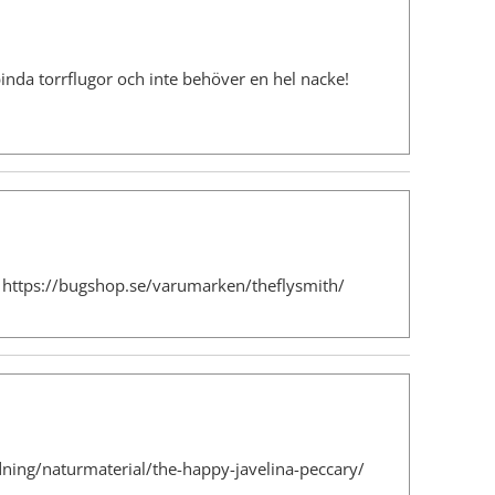
binda torrflugor och inte behöver en hel nacke!
h https://bugshop.se/varumarken/theflysmith/
indning/naturmaterial/the-happy-javelina-peccary/