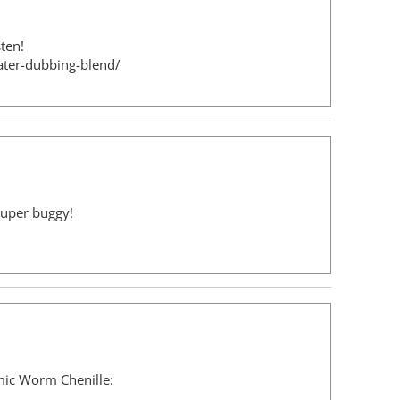
sten!
ater-dubbing-blend/
Super buggy!
mic Worm Chenille: