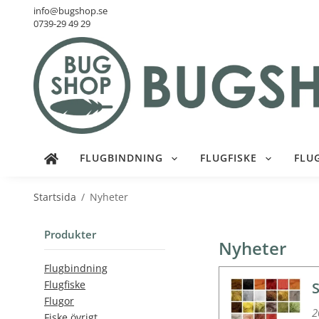
info@bugshop.se
0739-29 49 29
FLUGBINDNING
FLUGFISKE
FLU
Startsida
/
Nyheter
Produkter
Nyheter
Flugbindning
Flugfiske
Flugor
2
Fiske övrigt