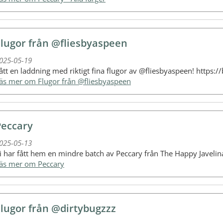
Flugor från @fliesbyaspeen
025-05-19
ått en laddning med riktigt fina flugor av @fliesbyaspeen! https:
Läs mer om Flugor från @fliesbyaspeen
Peccary
025-05-13
i har fått hem en mindre batch av Peccary från The Happy Javelin
Läs mer om Peccary
Flugor från @dirtybugzzz