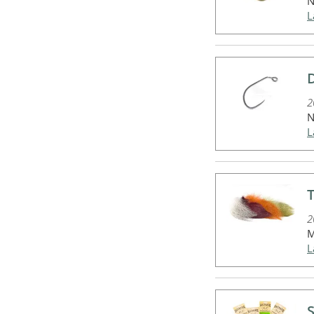
N
2
N
2
M