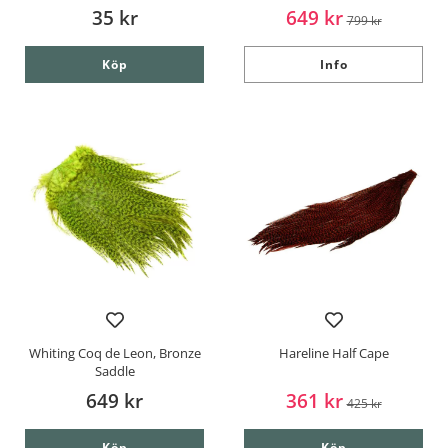
35 kr
649 kr
799 kr
Köp
Info
Whiting Coq de Leon, Bronze
Hareline Half Cape
Saddle
649 kr
361 kr
425 kr
Köp
Köp