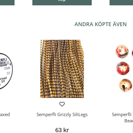
ANDRA KÖPTE ÄVEN
Waxed
Semperfli Grizzly SiliLegs
Semperfli 
Bea
63 kr