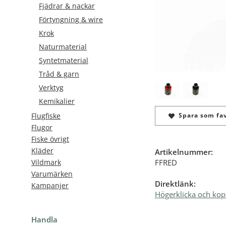
Fjädrar & nackar
Förtyngning & wire
Krok
Naturmaterial
Syntetmaterial
Tråd & garn
Verktyg
Kemikalier
Spara som fav
Flugfiske
Flugor
Fiske övrigt
Kläder
Artikelnummer:
FFRED
Vildmark
Varumärken
Direktlänk:
Kampanjer
Högerklicka och kop
Handla