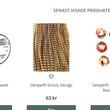
SENAST VISADE PRODUKT
Waxed
Semperfli Grizzly SiliLegs
Semperfli 
Bea
63 kr
Köp