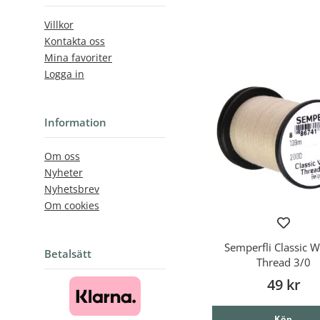
Villkor
Kontakta oss
Mina favoriter
Logga in
Information
Om oss
Nyheter
Nyhetsbrev
Om cookies
Semperfli Classic 
Betalsätt
Thread 3/0
49 kr
Köp