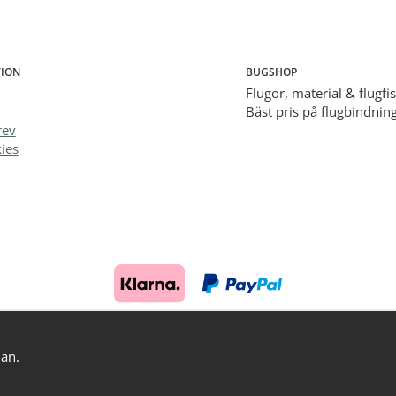
ION
BUGSHOP
Flugor, material & flugfi
Bäst pris på flugbindning
rev
ies
dan.
Drift & produktion:
Wikinggruppen