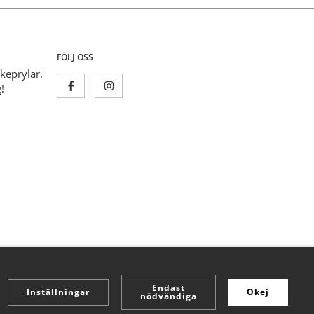
FÖLJ OSS
skeprylar.
!
Endast
Inställningar
Okej
nödvändiga