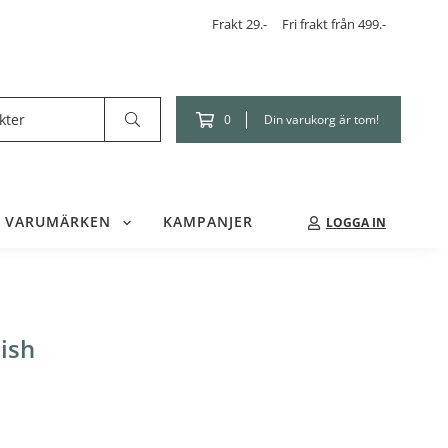
Frakt 29.-
Fri frakt från 499.-
Din varukorg är tom!
0
VARUMÄRKEN
KAMPANJER
LOGGA IN
nish