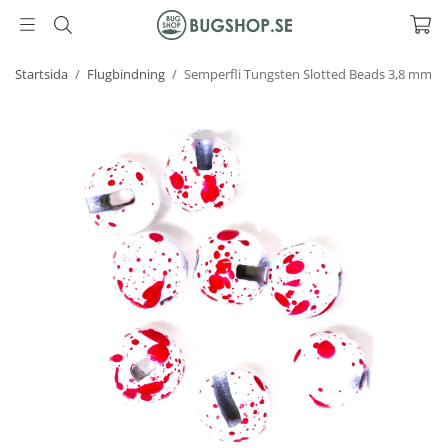
Startsida
/
Flugbindning
/
Semperfli Tungsten Slotted Beads 3,8 mm