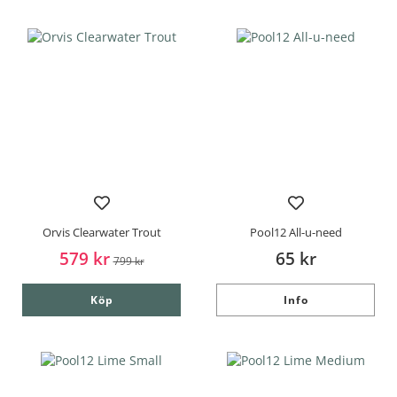
Orvis Clearwater Trout
Pool12 All-u-need
579 kr
65 kr
799 kr
Köp
Info