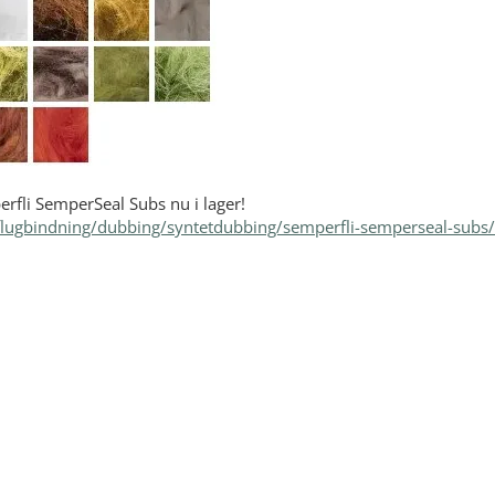
erfli SemperSeal Subs nu i lager!
flugbindning/dubbing/syntetdubbing/semperfli-semperseal-subs/