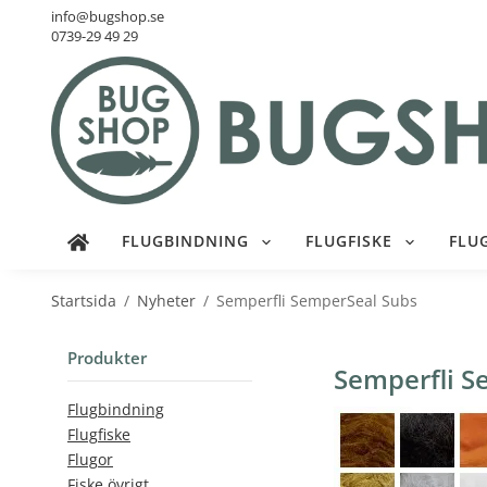
info@bugshop.se
0739-29 49 29
FLUGBINDNING
FLUGFISKE
FLU
Startsida
/
Nyheter
/
Semperfli SemperSeal Subs
Produkter
Semperfli S
Flugbindning
Flugfiske
Flugor
Fiske övrigt