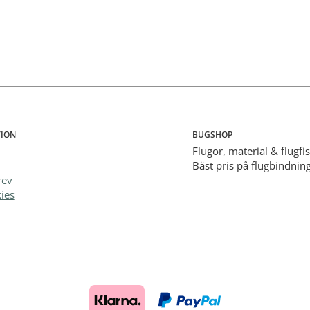
ION
BUGSHOP
Flugor, material & flugfi
Bäst pris på flugbindning
rev
ies