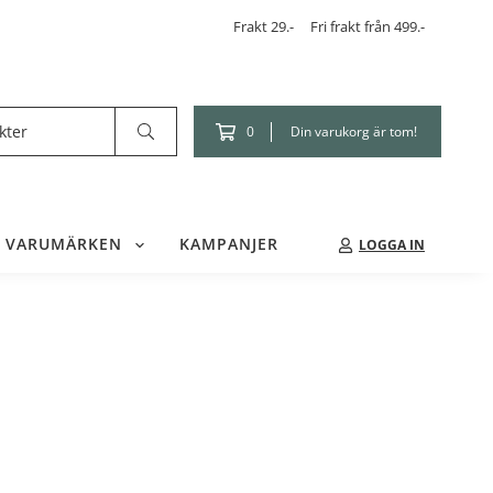
Frakt 29.-
Fri frakt från 499.-
Din varukorg är tom!
0
VARUMÄRKEN
KAMPANJER
LOGGA IN