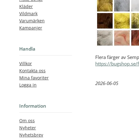
Kläder
Vildmark
Varumärken
Kampanjer
Handla
Flera färger av Semp
https://bugshop.se/
Villkor
Kontakta oss
Mina favoriter
2026-06-05
Logga in
Information
Om oss
Nyheter
Nyhetsbrev