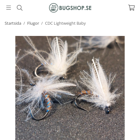
Startsida
/
Flugor
/
CDC Lightweight Baby