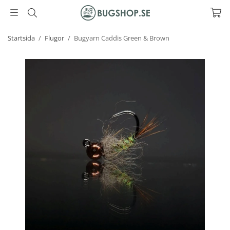
Startsida
/
Flugor
/
Bugyarn Caddis Green & Brown