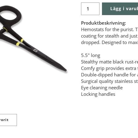
Lägg i var
Produktbeskrivning:
Hemostats for the purist. 
coating for stealth and ju
dropped. Designed to maxi
5.5" long
Stealthy matte black rust-re
Comfy grip provides extra 
Double-dipped handle for
Surgical quality stainless st
Eye cleaning needle
Locking handles
orit