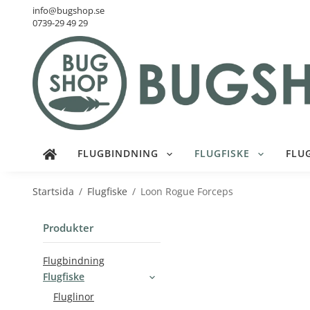
info@bugshop.se
0739-29 49 29
FLUGBINDNING
FLUGFISKE
FLU
Startsida
/
Flugfiske
/
Loon Rogue Forceps
Produkter
Flugbindning
Flugfiske
Fluglinor