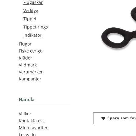
Flugaskar
Verktyg
Tippet
Tippet rings
Indikator
Flugor
Fiske övrigt
Kläder
Vildmark
Varumärken
Kampanjer
Handla
Villkor
Spara som fav
Kontakta oss
Mina favoriter
Logga in