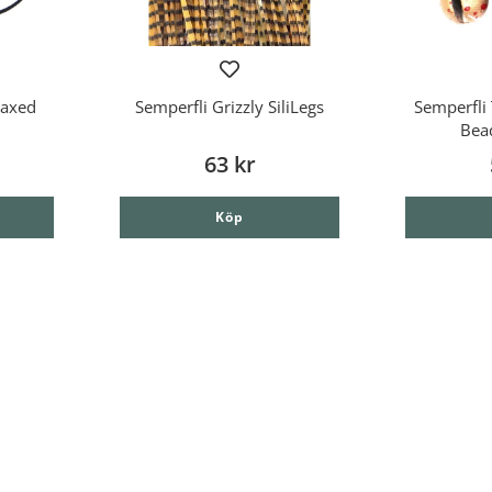
Waxed
Semperfli Grizzly SiliLegs
Semperfli 
Bea
63 kr
Köp