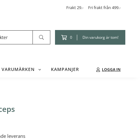
Frakt 29.-
Fri frakt från 499.-
Din varukorg är tom!
0
VARUMÄRKEN
KAMPANJER
LOGGA IN
ceps
nde leverans