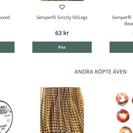
Waxed
Semperfli Grizzly SiliLegs
Semperfli 
Bea
63 kr
Köp
ANDRA KÖPTE ÄVEN