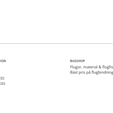
ION
BUGSHOP
Flugor, material & flugfi
Bäst pris på flugbindning
rev
ies