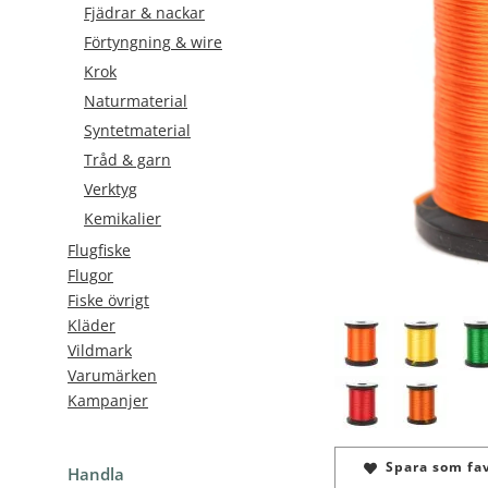
Fjädrar & nackar
Förtyngning & wire
Krok
Naturmaterial
Syntetmaterial
Tråd & garn
Verktyg
Kemikalier
Flugfiske
Flugor
Fiske övrigt
Kläder
Vildmark
Varumärken
Kampanjer
Spara som fav
Handla