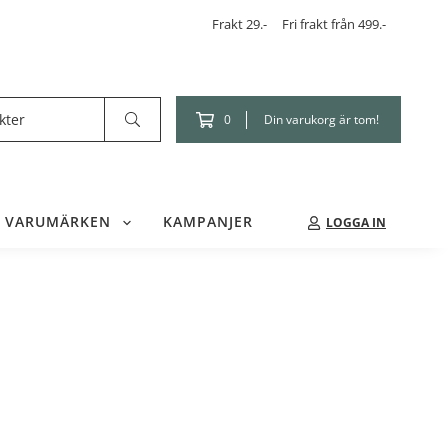
Frakt 29.-
Fri frakt från 499.-
Din varukorg är tom!
0
VARUMÄRKEN
KAMPANJER
LOGGA IN