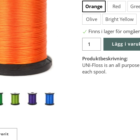
Orange
Red
Gree
Olive
Bright Yellow
Finns i lager för omgåe
Lägg i var
Produktbeskrivning:
UNI-Floss is an all purpos
each spool.
orit