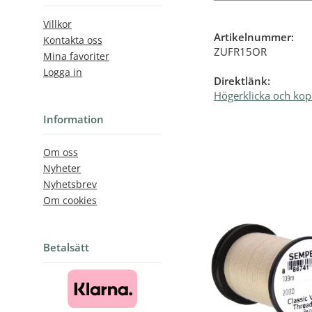
Villkor
Artikelnummer:
Kontakta oss
ZUFR15OR
Mina favoriter
Logga in
Direktlänk:
Högerklicka och kop
Information
Om oss
Nyheter
Nyhetsbrev
Om cookies
Betalsätt