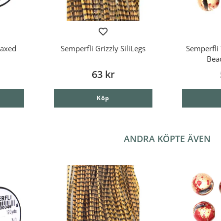
Waxed
Semperfli Grizzly SiliLegs
Semperfli 
Bea
63 kr
Köp
ANDRA KÖPTE ÄVEN