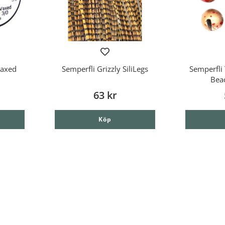
Waxed
Semperfli Grizzly SiliLegs
Semperfli 
Bea
63 kr
Köp