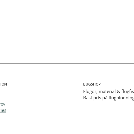
ION
BUGSHOP
Flugor, material & flugfi
Bäst pris på flugbindning
rev
ies