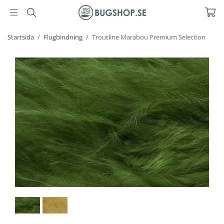
Startsida
/
Flugbindning
/
Troutline Marabou Premium Selection