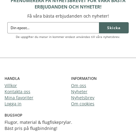
PRENUMERERA PÅ NYHETSBREVET FÖR VÅRA BÄSTA
ERBJUDANDEN OCH NYHETER!
Få våra bästa erbjudanden och nyheter!
Skicka
De uppgifter du matar in kommer endast användas till våra nyhetsbrev.
HANDLA
INFORMATION
Villkor
Om oss
Kontakta oss
Nyheter
Mina favoriter
Nyhetsbrev
Logga in
Om cookies
BUGSHOP
Flugor, material & flugfiskeprylar.
Bäst pris på flugbindning!